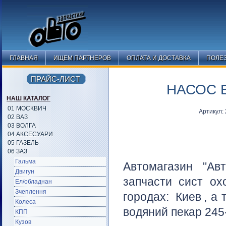
ГЛАВНАЯ
ИЩЕМ ПАРТНЕРОВ
ОПЛАТА И ДОСТАВКА
ПОЛЕ
ПРАЙС-ЛИСТ
НАСОС 
НАШ КАТАЛОГ
01 МОСКВИЧ
Артикул:
02 ВАЗ
03 ВОЛГА
04 АКСЕСУАРИ
05 ГАЗЕЛЬ
06 ЗАЗ
Гальма
Автомагазин "Ав
Двигун
запчасти сист о
Ел/обладнан
Зчеплення
городах:
Киев
, а
Колеса
водяний пекар 245-
КПП
Кузов