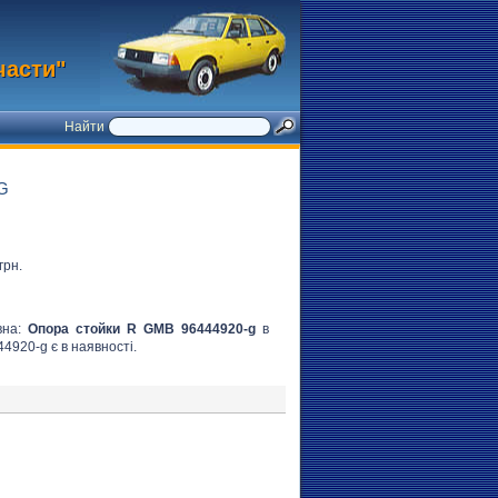
части"
Найти
G
грн.
вна:
Опора стойки R GMB 96444920-g
в
44920-g є в наявності.