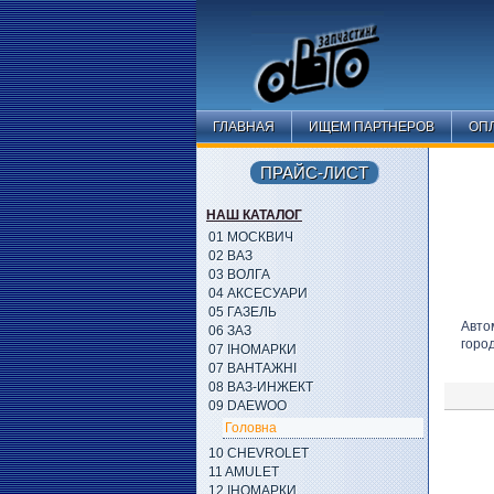
ГЛАВНАЯ
ИЩЕМ ПАРТНЕРОВ
ОПЛ
ПРАЙС-ЛИСТ
НАШ КАТАЛОГ
01 МОСКВИЧ
02 ВАЗ
03 ВОЛГА
04 АКСЕСУАРИ
05 ГАЗЕЛЬ
Авто
06 ЗАЗ
горо
07 ІНОМАРКИ
07 ВАНТАЖНІ
08 ВАЗ-ИНЖЕКТ
09 DAEWOO
Головна
10 CHEVROLET
11 AMULET
12 ІНОМАРКИ