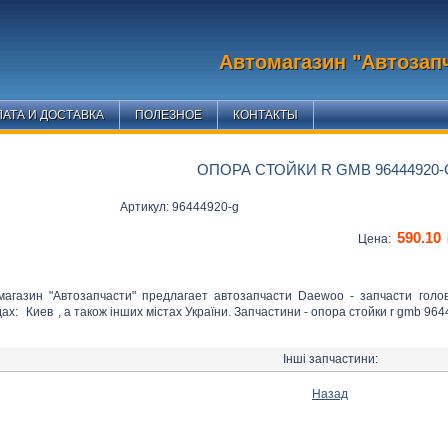
Автомагазин "Автозап
АТА И ДОСТАВКА
ПОЛЕЗНОЕ
КОНТАКТЫ
ОПОРА СТОЙКИ R GMB 96444920-
Артикул: 96444920-g
590.10
Цена:
магазин "Автозапчасти" предлагает автозапчасти Daewoo - запчасти голо
дах:
Киев
, а також інших містах України. Запчастини - опора стойки r gmb 964
Інші запчастини:
Назад