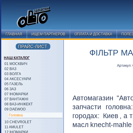
ГЛАВНАЯ
ИЩЕМ ПАРТНЕРОВ
ОПЛАТА И ДОСТАВКА
ПОЛЕ
ПРАЙС-ЛИСТ
ФІЛЬТР М
НАШ КАТАЛОГ
01 МОСКВИЧ
Артикул:
02 ВАЗ
03 ВОЛГА
04 АКСЕСУАРИ
05 ГАЗЕЛЬ
06 ЗАЗ
07 ІНОМАРКИ
Автомагазин "Авт
07 ВАНТАЖНІ
08 ВАЗ-ИНЖЕКТ
запчасти головн
09 DAEWOO
городах:
Киев
, а 
Головна
10 CHEVROLET
масл knecht-mahle
11 AMULET
12 ІНОМАРКИ