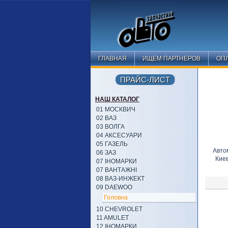
ГЛАВНАЯ
ИЩЕМ ПАРТНЕРОВ
ОПЛ
ПРАЙС-ЛИСТ
НАШ КАТАЛОГ
01 МОСКВИЧ
02 ВАЗ
03 ВОЛГА
04 АКСЕСУАРИ
05 ГАЗЕЛЬ
Авто
06 ЗАЗ
Кие
07 ІНОМАРКИ
07 ВАНТАЖНІ
08 ВАЗ-ИНЖЕКТ
09 DAEWOO
Головна
10 CHEVROLET
11 AMULET
12 ІНОМАРКИ