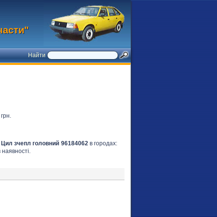
части"
Найти
грн.
:
Цил зчепл головний 96184062
в городах:
 наявності.