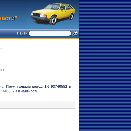
части"
Найти
52
рн.
вна:
Пруж гальмів колод 1.6 93740552
в
93740552 є в наявності.