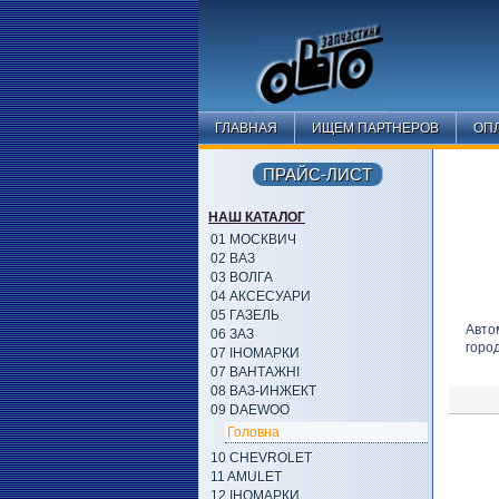
ГЛАВНАЯ
ИЩЕМ ПАРТНЕРОВ
ОПЛ
ПРАЙС-ЛИСТ
НАШ КАТАЛОГ
01 МОСКВИЧ
02 ВАЗ
03 ВОЛГА
04 АКСЕСУАРИ
05 ГАЗЕЛЬ
Авто
06 ЗАЗ
горо
07 ІНОМАРКИ
07 ВАНТАЖНІ
08 ВАЗ-ИНЖЕКТ
09 DAEWOO
Головна
10 CHEVROLET
11 AMULET
12 ІНОМАРКИ