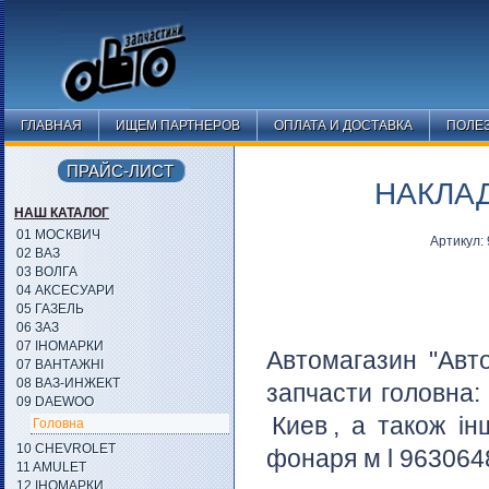
ГЛАВНАЯ
ИЩЕМ ПАРТНЕРОВ
ОПЛАТА И ДОСТАВКА
ПОЛЕ
ПРАЙС-ЛИСТ
НАКЛАД
НАШ КАТАЛОГ
01 МОСКВИЧ
Артикул:
02 ВАЗ
03 ВОЛГА
04 АКСЕСУАРИ
05 ГАЗЕЛЬ
06 ЗАЗ
07 ІНОМАРКИ
Автомагазин "Авт
07 ВАНТАЖНІ
08 ВАЗ-ИНЖЕКТ
запчасти головна:
09 DAEWOO
Киев
, а також ін
Головна
10 CHEVROLET
фонаря м l 9630648
11 AMULET
12 ІНОМАРКИ