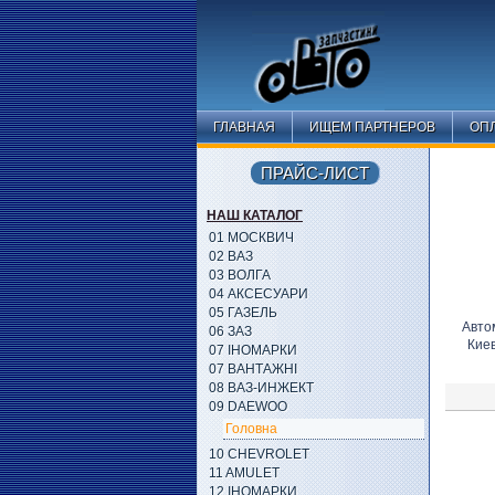
ГЛАВНАЯ
ИЩЕМ ПАРТНЕРОВ
ОПЛ
ПРАЙС-ЛИСТ
НАШ КАТАЛОГ
01 МОСКВИЧ
02 ВАЗ
03 ВОЛГА
04 АКСЕСУАРИ
05 ГАЗЕЛЬ
Авто
06 ЗАЗ
Кие
07 ІНОМАРКИ
07 ВАНТАЖНІ
08 ВАЗ-ИНЖЕКТ
09 DAEWOO
Головна
10 CHEVROLET
11 AMULET
12 ІНОМАРКИ