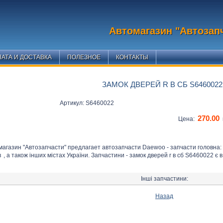
Автомагазин "Автозап
АТА И ДОСТАВКА
ПОЛЕЗНОЕ
КОНТАКТЫ
ЗАМОК ДВЕРЕЙ R В СБ S6460022
Артикул: S6460022
270.00
Цена:
магазин "Автозапчасти" предлагает автозапчасти Daewoo - запчасти головна:
в
, а також інших містах України. Запчастини - замок дверей r в сб S6460022 є в
Інші запчастини:
Назад