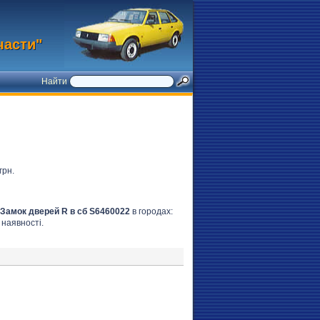
части"
Найти
грн.
Замок дверей R в сб S6460022
в городах:
 наявності.