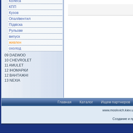
Колеса
КПП
Кузов
Опал/вентил
Підвіска
Рульове
випуск
живлен
охолод
09 DAEWOO
10 CHEVROLET
11 AMULET
12 ІНОМАРКИ
12 ВАНТАЖНІ
13 NEXIA
Главная
Каталог
Ищем партнеров
www.moskvich.kiev.
Создание и 