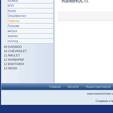
наявності.
Колеса
КПП
Кузов
Опал/вентил
Підвіска
Рульове
випуск
живлен
охолод
09 DAEWOO
10 CHEVROLET
11 AMULET
12 ІНОМАРКИ
12 ВАНТАЖНІ
13 NEXIA
Главная
Каталог
Ищем партнеров
www.moskvich.kiev.
Создание и 