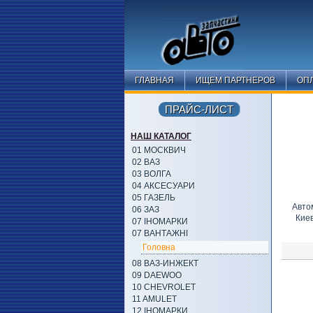
ГЛАВНАЯ
ИЩЕМ ПАРТНЕРОВ
ОПЛ
ПРАЙС-ЛИСТ
НАШ КАТАЛОГ
01 МОСКВИЧ
02 ВАЗ
03 ВОЛГА
04 АКСЕСУАРИ
05 ГАЗЕЛЬ
Авто
06 ЗАЗ
Кие
07 ІНОМАРКИ
07 ВАНТАЖНІ
Головна
08 ВАЗ-ИНЖЕКТ
09 DAEWOO
10 CHEVROLET
11 AMULET
12 ІНОМАРКИ