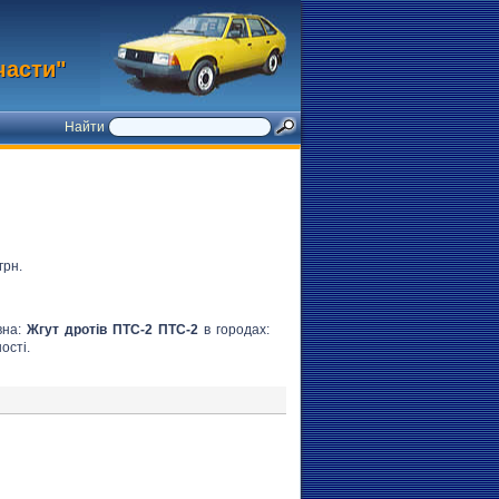
части"
Найти
грн.
вна:
Жгут дротів ПТС-2 ПТС-2
в городах:
ості.