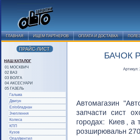
ГЛАВНАЯ
ИЩЕМ ПАРТНЕРОВ
ОПЛАТА И ДОСТАВКА
ПОЛЕ
ПРАЙС-ЛИСТ
БАЧОК 
НАШ КАТАЛОГ
01 МОСКВИЧ
Артикул:
02 ВАЗ
03 ВОЛГА
04 АКСЕСУАРИ
05 ГАЗЕЛЬ
Гальма
Двигун
Автомагазин "Авт
Ел/обладнан
запчасти сист о
Зчеплення
Колеса
городах:
Киев
, а
КПП
розширювальн 2705
Кузов
Опал/вентил