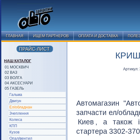
ГЛАВНАЯ
ИЩЕМ ПАРТНЕРОВ
ОПЛАТА И ДОСТАВКА
ПОЛЕ
ПРАЙС-ЛИСТ
КРИШ
НАШ КАТАЛОГ
01 МОСКВИЧ
Артикул:
02 ВАЗ
03 ВОЛГА
04 АКСЕСУАРИ
05 ГАЗЕЛЬ
Гальма
Двигун
Автомагазин "Авт
Ел/обладнан
запчасти ел/облад
Зчеплення
Колеса
Киев
, а також і
КПП
стартера 3302-3708
Кузов
Опал/вентил