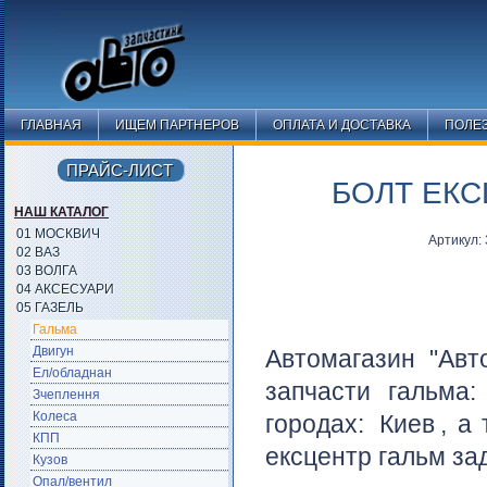
ГЛАВНАЯ
ИЩЕМ ПАРТНЕРОВ
ОПЛАТА И ДОСТАВКА
ПОЛЕ
ПРАЙС-ЛИСТ
БОЛТ ЕКС
НАШ КАТАЛОГ
01 МОСКВИЧ
Артикул:
02 ВАЗ
03 ВОЛГА
04 АКСЕСУАРИ
05 ГАЗЕЛЬ
Гальма
Двигун
Автомагазин "Авт
Ел/обладнан
запчасти гальма
Зчеплення
Колеса
городах:
Киев
, а
КПП
ексцентр гальм зад
Кузов
Опал/вентил