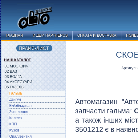
ГЛАВНАЯ
ИЩЕМ ПАРТНЕРОВ
ОПЛАТА И ДОСТАВКА
ПОЛЕ
ПРАЙС-ЛИСТ
СКОБ
НАШ КАТАЛОГ
01 МОСКВИЧ
Артикул:
02 ВАЗ
03 ВОЛГА
04 АКСЕСУАРИ
05 ГАЗЕЛЬ
Гальма
Двигун
Автомагазин "Авт
Ел/обладнан
запчасти гальма:
С
Зчеплення
Колеса
а також інших міс
КПП
3501212 є в наявно
Кузов
Опал/вентил