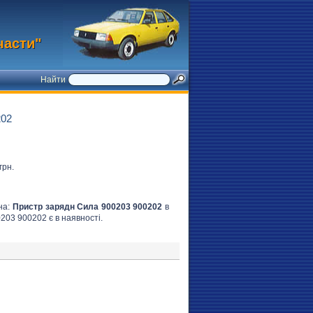
части"
Найти
02
грн.
на:
Пристр зарядн Сила 900203 900202
в
0203 900202 є в наявності.