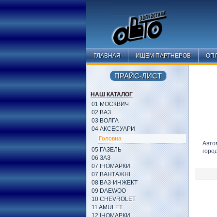
ГЛАВНАЯ
ИЩЕМ ПАРТНЕРОВ
ОПЛ
ПРАЙС-ЛИСТ
НАШ КАТАЛОГ
01 МОСКВИЧ
02 ВАЗ
03 ВОЛГА
04 АКСЕСУАРИ
Головна
Авто
05 ГАЗЕЛЬ
горо
06 ЗАЗ
07 ІНОМАРКИ
07 ВАНТАЖНІ
08 ВАЗ-ИНЖЕКТ
09 DAEWOO
10 CHEVROLET
11 AMULET
12 ІНОМАРКИ