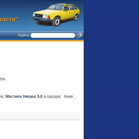
части"
Найти
грн.
на:
Мастило Нигрол 5,0
в городах:
Киев
,