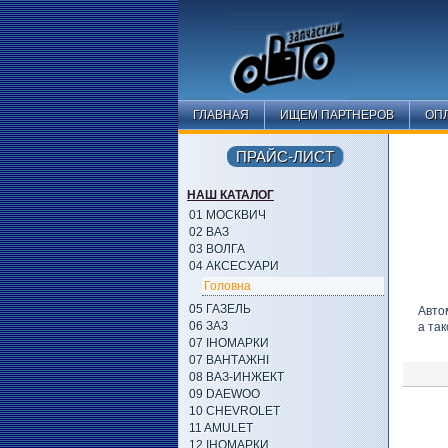
ГЛАВНАЯ
ИЩЕМ ПАРТНЕРОВ
ОПЛ
ПРАЙС-ЛИСТ
НАШ КАТАЛОГ
01 МОСКВИЧ
02 ВАЗ
03 ВОЛГА
04 АКСЕСУАРИ
Головна
05 ГАЗЕЛЬ
Авто
06 ЗАЗ
а так
07 ІНОМАРКИ
07 ВАНТАЖНІ
08 ВАЗ-ИНЖЕКТ
09 DAEWOO
10 CHEVROLET
11 AMULET
12 ІНОМАРКИ