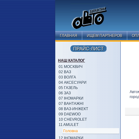
ГЛАВНАЯ
ИЩЕМ ПАРТНЕРОВ
ОПЛ
ПРАЙС-ЛИСТ
НАШ КАТАЛОГ
01 МОСКВИЧ
02 ВАЗ
03 ВОЛГА
04 АКСЕСУАРИ
05 ГАЗЕЛЬ
Авто
06 ЗАЗ
горо
07 ІНОМАРКИ
07 ВАНТАЖНІ
08 ВАЗ-ИНЖЕКТ
09 DAEWOO
10 CHEVROLET
11 AMULET
Головна
12 ІНОМАРКИ