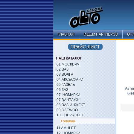
ГЛАВНАЯ
ИЩЕМ ПАРТНЕРОВ
ОПЛ
ПРАЙС-ЛИСТ
НАШ КАТАЛОГ
01 МОСКВИЧ
02 ВАЗ
03 ВОЛГА
04 АКСЕСУАРИ
05 ГАЗЕЛЬ
Авто
06 ЗАЗ
Кие
07 ІНОМАРКИ
07 ВАНТАЖНІ
08 ВАЗ-ИНЖЕКТ
09 DAEWOO
10 CHEVROLET
Головна
11 AMULET
12 ІНОМАРКИ