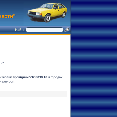
части"
Найти
грн.
а:
Ролик провідний 532 0039 10
в городах:
 наявності.