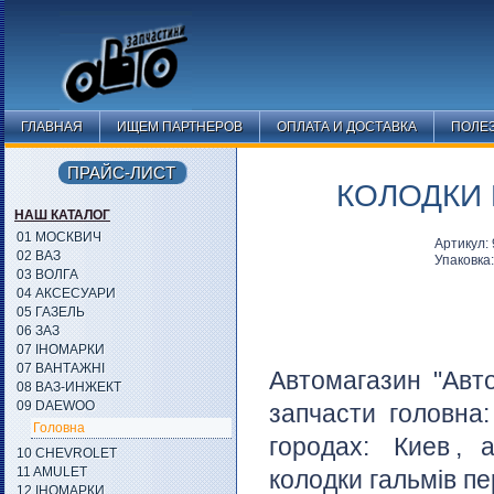
ГЛАВНАЯ
ИЩЕМ ПАРТНЕРОВ
ОПЛАТА И ДОСТАВКА
ПОЛЕ
ПРАЙС-ЛИСТ
КОЛОДКИ 
НАШ КАТАЛОГ
01 МОСКВИЧ
Артикул
02 ВАЗ
Упаковка
03 ВОЛГА
04 АКСЕСУАРИ
05 ГАЗЕЛЬ
06 ЗАЗ
07 ІНОМАРКИ
07 ВАНТАЖНІ
Автомагазин "Авт
08 ВАЗ-ИНЖЕКТ
09 DAEWOO
запчасти головна
Головна
городах:
Киев
, 
10 CHEVROLET
11 AMULET
колодки гальмів пе
12 ІНОМАРКИ