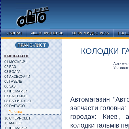
ГЛАВНАЯ
ИЩЕМ ПАРТНЕРОВ
ОПЛАТА И ДОСТАВКА
ПОЛЕ
ПРАЙС-ЛИСТ
КОЛОДКИ ГА
НАШ КАТАЛОГ
01 МОСКВИЧ
Артикул:
02 ВАЗ
Упаковка
03 ВОЛГА
04 АКСЕСУАРИ
05 ГАЗЕЛЬ
06 ЗАЗ
07 ІНОМАРКИ
07 ВАНТАЖНІ
Автомагазин "Авт
08 ВАЗ-ИНЖЕКТ
09 DAEWOO
запчасти головна:
Головна
городах:
Киев
, 
10 CHEVROLET
11 AMULET
колодки гальмів пе
12 ІНОМАРКИ