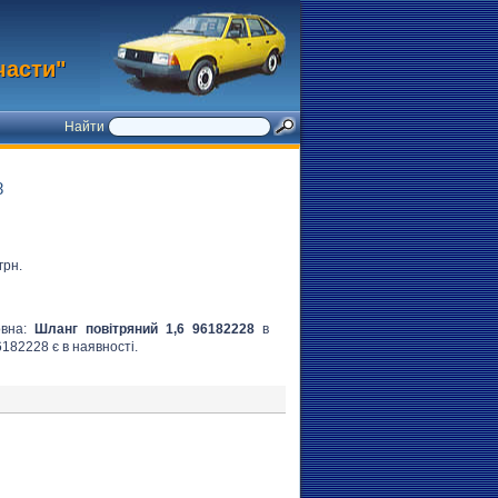
части"
Найти
8
грн.
овна:
Шланг повітряний 1,6 96182228
в
6182228 є в наявності.