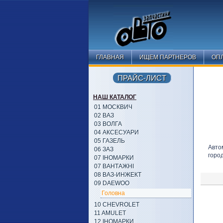
ГЛАВНАЯ
ИЩЕМ ПАРТНЕРОВ
ОПЛ
ПРАЙС-ЛИСТ
НАШ КАТАЛОГ
01 МОСКВИЧ
02 ВАЗ
03 ВОЛГА
04 АКСЕСУАРИ
05 ГАЗЕЛЬ
Авто
06 ЗАЗ
горо
07 ІНОМАРКИ
07 ВАНТАЖНІ
08 ВАЗ-ИНЖЕКТ
09 DAEWOO
Головна
10 CHEVROLET
11 AMULET
12 ІНОМАРКИ