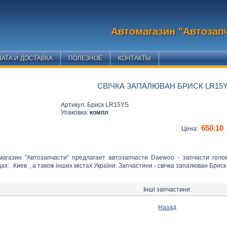
Автомагазин "Автозап
АТА И ДОСТАВКА
ПОЛЕЗНОЕ
КОНТАКТЫ
СВІЧКА ЗАПАЛЮВАН БРИСК LR15
Артикул: Бриск LR15YS
Упаковка:
компл
650.10
Цена:
магазин "Автозапчасти" предлагает автозапчасти Daewoo - запчасти голо
дах:
Киев
, а також інших містах України. Запчастини - свічка запалюван Бриск
Інші запчастини:
Назад