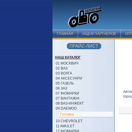
ГЛАВНАЯ
ИЩЕМ ПАРТНЕРОВ
ОПЛ
ПРАЙС-ЛИСТ
НАШ КАТАЛОГ
01 МОСКВИЧ
02 ВАЗ
03 ВОЛГА
04 АКСЕСУАРИ
05 ГАЗЕЛЬ
06 ЗАЗ
Авто
07 ІНОМАРКИ
горо
07 ВАНТАЖНІ
08 ВАЗ-ИНЖЕКТ
09 DAEWOO
Головна
10 CHEVROLET
11 AMULET
12 ІНОМАРКИ