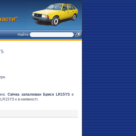
части"
Найти
YS
грн.
вна:
Свічка запалюван Бриск LR15YS
в
 LR15YS є в наявності.