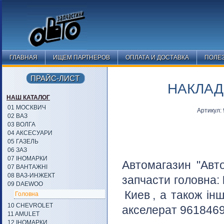
ГЛАВНАЯ
ИЩЕМ ПАРТНЕРОВ
ОПЛАТА И ДОСТАВКА
ПОЛЕ
ПРАЙС-ЛИСТ
НАКЛАД
НАШ КАТАЛОГ
01 МОСКВИЧ
Артикул:
02 ВАЗ
03 ВОЛГА
04 АКСЕСУАРИ
05 ГАЗЕЛЬ
06 ЗАЗ
07 ІНОМАРКИ
Автомагазин "Авт
07 ВАНТАЖНІ
08 ВАЗ-ИНЖЕКТ
запчасти головна:
09 DAEWOO
Киев
, а також ін
Головна
10 CHEVROLET
акселерат 96184690
11 AMULET
12 ІНОМАРКИ