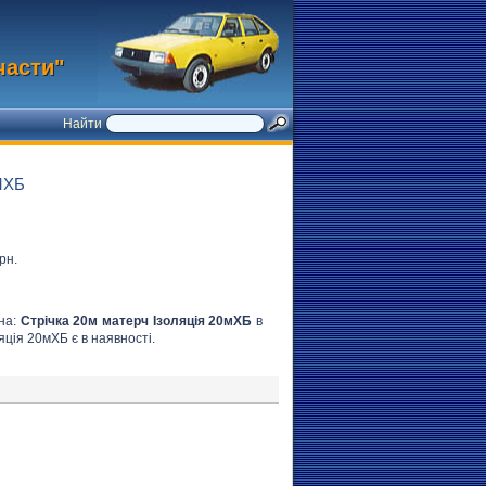
части"
Найти
МХБ
рн.
на:
Стрічка 20м матерч Ізоляція 20мХБ
в
яція 20мХБ є в наявності.