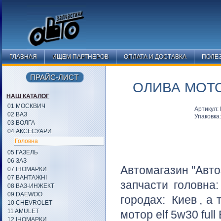
ГЛАВНАЯ
ИЩЕМ ПАРТНЕРОВ
ОПЛАТА И ДОСТАВКА
ПОЛЕ
ПРАЙС-ЛИСТ
ОЛИВА МОТО
НАШ КАТАЛОГ
01 МОСКВИЧ
Артикул: 
02 ВАЗ
Упаковка
03 ВОЛГА
04 АКСЕСУАРИ
Головна
05 ГАЗЕЛЬ
06 ЗАЗ
Автомагазин "Авто
07 ІНОМАРКИ
07 ВАНТАЖНІ
запчасти головна
08 ВАЗ-ИНЖЕКТ
09 DAEWOO
городах:
Киев
, а
10 CHEVROLET
11 AMULET
мотор elf 5w30 full 
12 ІНОМАРКИ