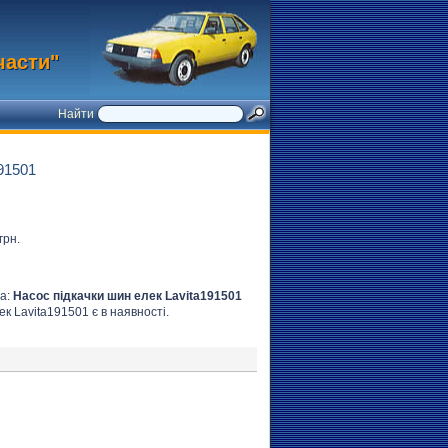
части"
Найти
91501
грн.
на:
Насос підкачки шин елек Lavita191501
ек Lavita191501 є в наявності.