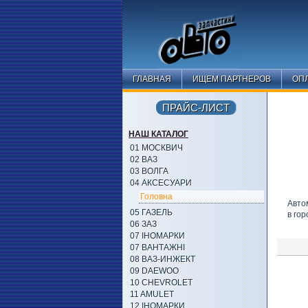
ГЛАВНАЯ
ИЩЕМ ПАРТНЕРОВ
ОПЛ
ПРАЙС-ЛИСТ
НАШ КАТАЛОГ
01 МОСКВИЧ
02 ВАЗ
03 ВОЛГА
04 АКСЕСУАРИ
Головна
Авто
05 ГАЗЕЛЬ
в гор
06 ЗАЗ
07 ІНОМАРКИ
07 ВАНТАЖНІ
08 ВАЗ-ИНЖЕКТ
09 DAEWOO
10 CHEVROLET
11 AMULET
12 ІНОМАРКИ