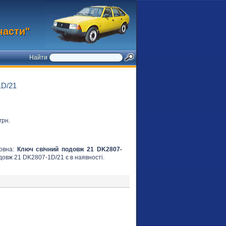
части"
Найти
D/21
грн.
ловна:
Ключ свічний подовж 21 DK2807-
одовж 21 DK2807-1D/21 є в наявності.