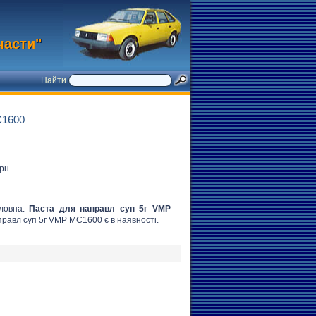
части"
Найти
1600
рн.
оловна:
Паста для направл суп 5г VMP
аправл суп 5г VMP MC1600 є в наявності.