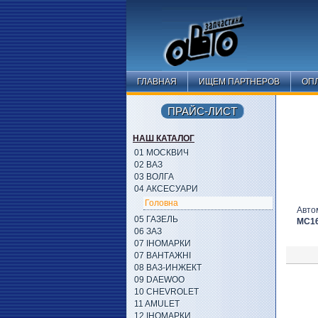
ГЛАВНАЯ
ИЩЕМ ПАРТНЕРОВ
ОПЛ
ПРАЙС-ЛИСТ
НАШ КАТАЛОГ
01 МОСКВИЧ
02 ВАЗ
03 ВОЛГА
04 АКСЕСУАРИ
Головна
Авто
05 ГАЗЕЛЬ
MC1
06 ЗАЗ
07 ІНОМАРКИ
07 ВАНТАЖНІ
08 ВАЗ-ИНЖЕКТ
09 DAEWOO
10 CHEVROLET
11 AMULET
12 ІНОМАРКИ