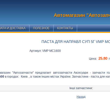
Автомагазин "Автозап
АТА И ДОСТАВКА
ПОЛЕЗНОЕ
КОНТАКТЫ
ПАСТА ДЛЯ НАПРАВЛ СУП 5Г VMP MC
Артикул: VMP MC1600
25.80
Цена:
г
магазин "Автозапчасти" предлагает автозапчасти Аксесуари - запчасти г
600
в городах:
Киев
, а також інших містах України. Запчастини - паста для н
Інші запчастини:
Назад