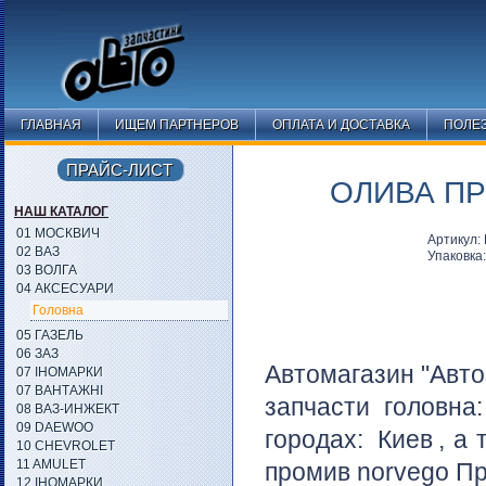
ГЛАВНАЯ
ИЩЕМ ПАРТНЕРОВ
ОПЛАТА И ДОСТАВКА
ПОЛЕ
ПРАЙС-ЛИСТ
ОЛИВА ПР
НАШ КАТАЛОГ
01 МОСКВИЧ
Артикул:
02 ВАЗ
Упаковка
03 ВОЛГА
04 АКСЕСУАРИ
Головна
05 ГАЗЕЛЬ
06 ЗАЗ
Автомагазин "Авто
07 ІНОМАРКИ
07 ВАНТАЖНІ
запчасти головна
08 ВАЗ-ИНЖЕКТ
09 DAEWOO
городах:
Киев
, а
10 CHEVROLET
11 AMULET
промив norvego Про
12 ІНОМАРКИ