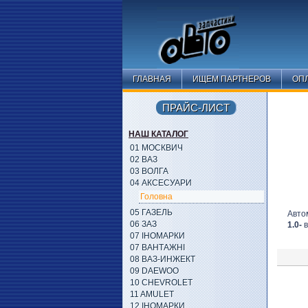
ГЛАВНАЯ
ИЩЕМ ПАРТНЕРОВ
ОПЛ
ПРАЙС-ЛИСТ
НАШ КАТАЛОГ
01 МОСКВИЧ
02 ВАЗ
03 ВОЛГА
04 АКСЕСУАРИ
Головна
05 ГАЗЕЛЬ
Авто
06 ЗАЗ
1.0-
в
07 ІНОМАРКИ
07 ВАНТАЖНІ
08 ВАЗ-ИНЖЕКТ
09 DAEWOO
10 CHEVROLET
11 AMULET
12 ІНОМАРКИ