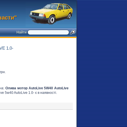
части"
Найти
E 1.0-
грн.
вна:
Олива мотор AutoLive 5W40 AutoLive
ve 5w40 AutoLive 1.0- є в наявності.