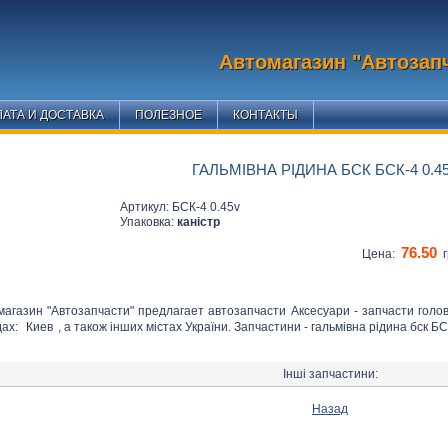
Автомагазин "Автозап
АТА И ДОСТАВКА
ПОЛЕЗНОЕ
КОНТАКТЫ
ГАЛЬМІВНА РІДИНА БСК БСК-4 0.4
Артикул: БСК-4 0.45v
Упаковка:
каністр
76.50
Цена:
г
магазин "Автозапчасти" предлагает автозапчасти Аксесуари - запчасти голо
дах:
Киев
, а також інших містах України. Запчастини - гальмівна рідина бск БС
Інші запчастини:
Назад