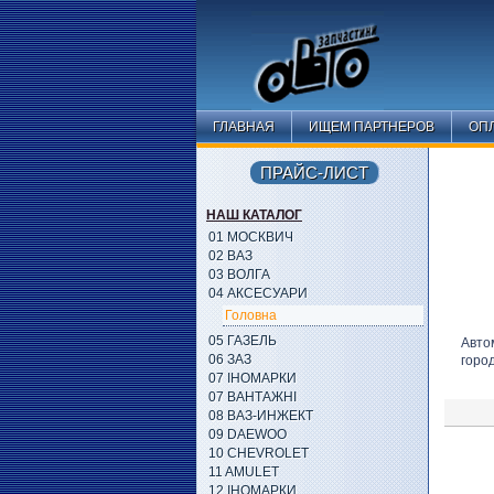
ГЛАВНАЯ
ИЩЕМ ПАРТНЕРОВ
ОПЛ
ПРАЙС-ЛИСТ
НАШ КАТАЛОГ
01 МОСКВИЧ
02 ВАЗ
03 ВОЛГА
04 АКСЕСУАРИ
Головна
05 ГАЗЕЛЬ
Авто
06 ЗАЗ
горо
07 ІНОМАРКИ
07 ВАНТАЖНІ
08 ВАЗ-ИНЖЕКТ
09 DAEWOO
10 CHEVROLET
11 AMULET
12 ІНОМАРКИ