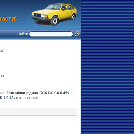
части"
Найти
5V
рн.
вна:
Гальмівна рідина БСК БСК-4 0.45v
в
К-4 0.45v є в наявності.