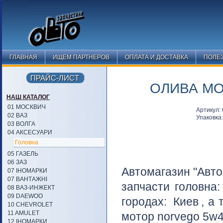
ГЛАВНАЯ
ИЩЕМ ПАРТНЕРОВ
ОПЛАТА И ДОСТАВКА
ПОЛЕ
ПРАЙС-ЛИСТ
ОЛИВА МО
НАШ КАТАЛОГ
01 МОСКВИЧ
Артикул
02 ВАЗ
Упаковка
03 ВОЛГА
04 АКСЕСУАРИ
Головна
05 ГАЗЕЛЬ
06 ЗАЗ
Автомагазин "Авто
07 ІНОМАРКИ
07 ВАНТАЖНІ
запчасти головна
08 ВАЗ-ИНЖЕКТ
09 DAEWOO
городах:
Киев
, а
10 CHEVROLET
11 AMULET
мотор norvego 5w4
12 ІНОМАРКИ