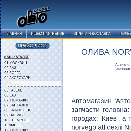
ГЛАВНАЯ
ИЩЕМ ПАРТНЕРОВ
ОПЛАТА И ДОСТАВКА
ПОЛЕ
ПРАЙС-ЛИСТ
ОЛИВА NORV
НАШ КАТАЛОГ
01 МОСКВИЧ
Артикул:
02 ВАЗ
Упаковка
03 ВОЛГА
04 АКСЕСУАРИ
Головна
05 ГАЗЕЛЬ
06 ЗАЗ
Автомагазин "Авто
07 ІНОМАРКИ
07 ВАНТАЖНІ
запчасти головна
08 ВАЗ-ИНЖЕКТ
09 DAEWOO
городах:
Киев
, а
10 CHEVROLET
11 AMULET
norvego atf dexііi 
12 ІНОМАРКИ