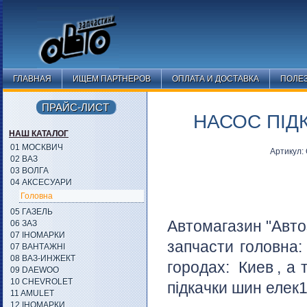
ГЛАВНАЯ
ИЩЕМ ПАРТНЕРОВ
ОПЛАТА И ДОСТАВКА
ПОЛЕ
ПРАЙС-ЛИСТ
НАСОС ПІД
НАШ КАТАЛОГ
01 МОСКВИЧ
Артикул:
02 ВАЗ
03 ВОЛГА
04 АКСЕСУАРИ
Головна
05 ГАЗЕЛЬ
Автомагазин "Авто
06 ЗАЗ
07 ІНОМАРКИ
запчасти головна
07 ВАНТАЖНІ
08 ВАЗ-ИНЖЕКТ
городах:
Киев
, а
09 DAEWOO
10 CHEVROLET
підкачки шин елек1
11 AMULET
12 ІНОМАРКИ